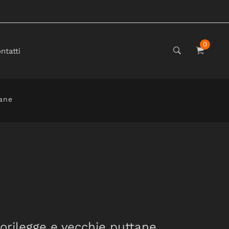
0
ntatti
tane
uorilegge e vecchie puttane