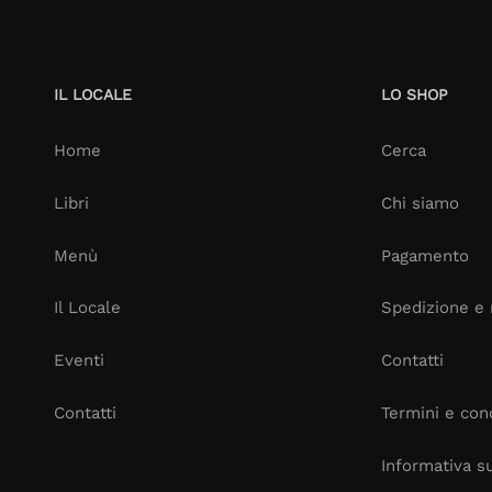
IL LOCALE
LO SHOP
Home
Cerca
Libri
Chi siamo
Menù
Pagamento
Il Locale
Spedizione e 
Eventi
Contatti
Contatti
Termini e cond
Informativa su