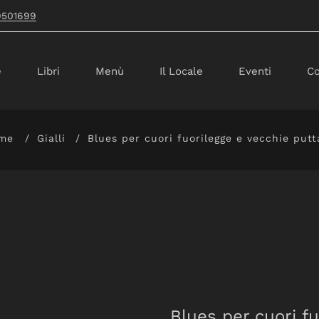
9501699
e
Libri
Menù
Il Locale
Eventi
Co
me
Gialli
Blues per cuori fuorilegge e vecchie put
Blues per cuori f