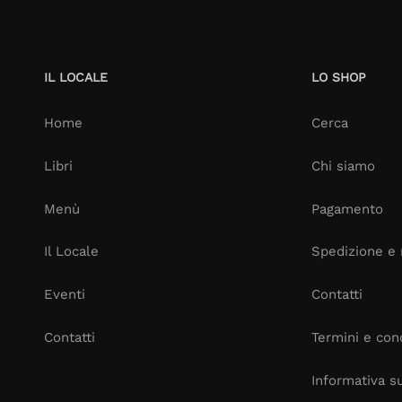
IL LOCALE
LO SHOP
Home
Cerca
Libri
Chi siamo
Menù
Pagamento
Il Locale
Spedizione e 
Eventi
Contatti
Contatti
Termini e cond
Informativa su