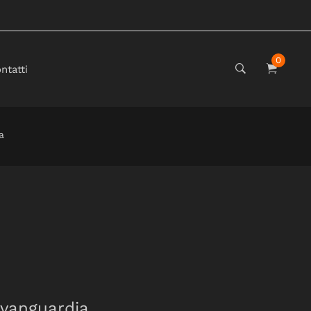
0
ntatti
a
'avanguardia