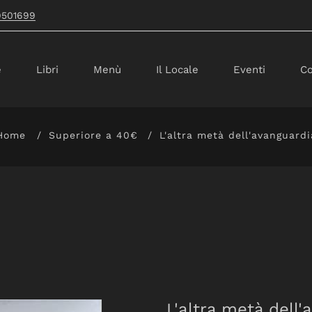
9501699
e
Libri
Menù
Il Locale
Eventi
Co
Home
Superiore a 40€
L'altra metà dell'avanguardi
L'altra metà dell