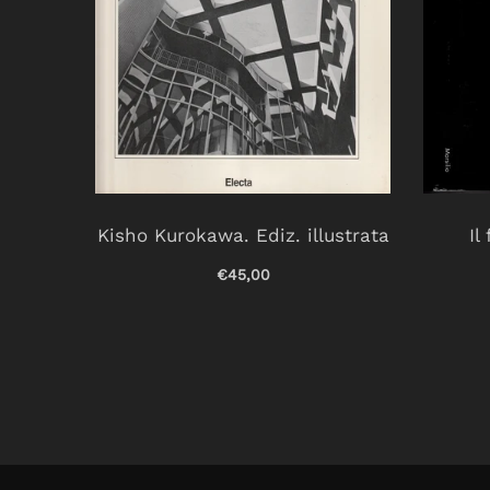
+ Le
Kisho Kurokawa. Ediz. illustrata
Il
adino,
€45,00