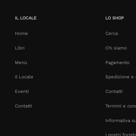
IL LOCALE
LO SHOP
Home
Cerca
Libri
Chi siamo
Menù
Pagamento
Il Locale
Spedizione e 
Eventi
Contatti
Contatti
Termini e cond
Informativa su
I nostri fornit