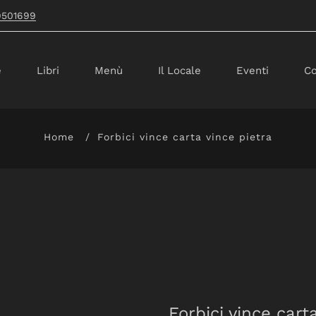
9501699
e
Libri
Menù
Il Locale
Eventi
Co
Home
Forbici vince carta vince pietra
Forbici vince cart