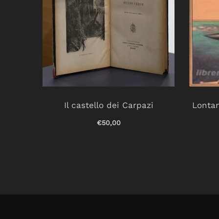
lare.
Il castello dei Carpazi
Lontan
vadac.
€50,00