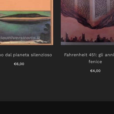
o dal pianeta silenzioso
Fahrenheit 451: gli anni
fenice
€6,00
€4,00