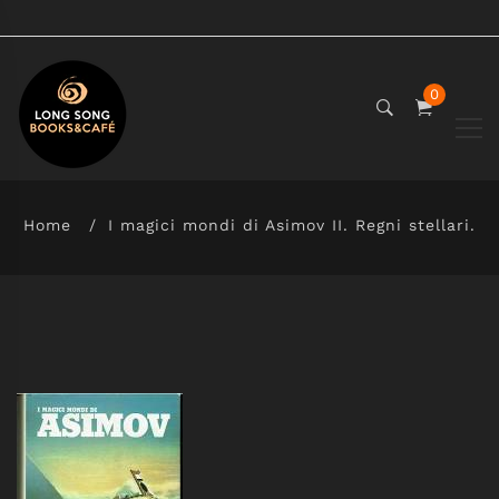
0
Home
I magici mondi di Asimov II. Regni stellari.