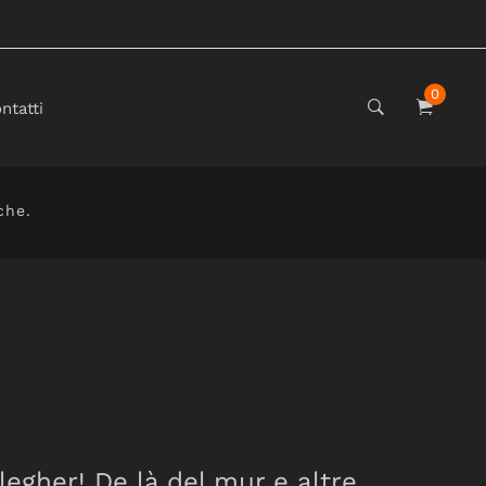
0
ntatti
che.
alegher! De là del mur e altre