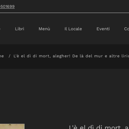
9501699
e
Libri
Menù
Il Locale
Eventi
Co
me
L'è el dì di mort, alegher! De là del mur e altre liri
L'è el dì di mort, 