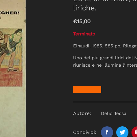
liriche.
€15,00
Terminato
Einaudi, 1985. 585 pp. Rilega
Uno dei più grandi lirici del
riunisce e ne illumina l'inter
Autore:
Delio Tessa
Condividi: