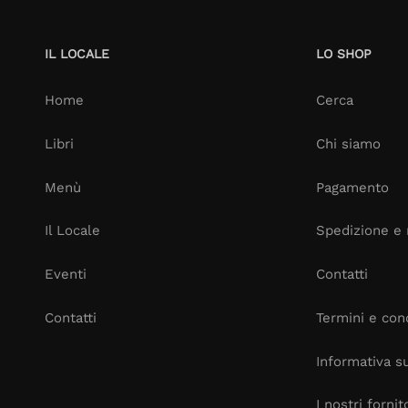
IL LOCALE
LO SHOP
Home
Cerca
Libri
Chi siamo
Menù
Pagamento
Il Locale
Spedizione e 
Eventi
Contatti
Contatti
Termini e cond
Informativa su
I nostri fornit