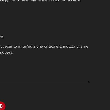
to.
 Novecento in un'edizione critica e annotata che ne
a opera.