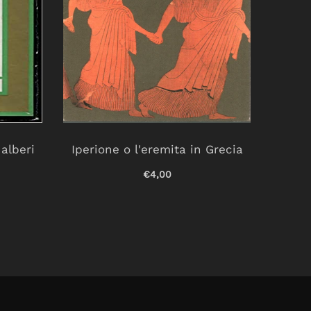
 alberi
Iperione o l'eremita in Grecia
Fort
€4,00