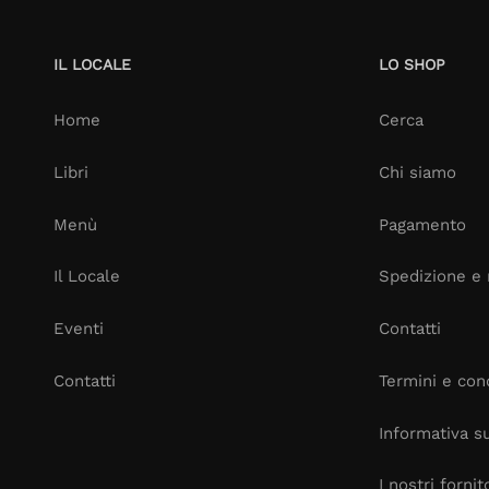
IL LOCALE
LO SHOP
Home
Cerca
Libri
Chi siamo
Menù
Pagamento
Il Locale
Spedizione e 
Eventi
Contatti
Contatti
Termini e cond
Informativa su
I nostri fornit