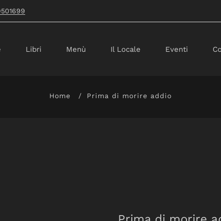
9501699
e
Libri
Menù
Il Locale
Eventi
Co
Home
Prima di morire addio
Prima di morire a