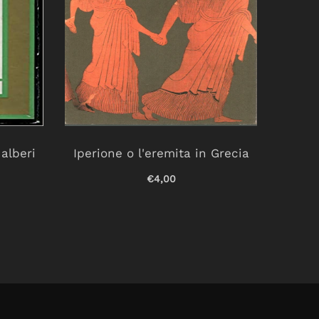
 alberi
Iperione o l'eremita in Grecia
Fort
€4,00