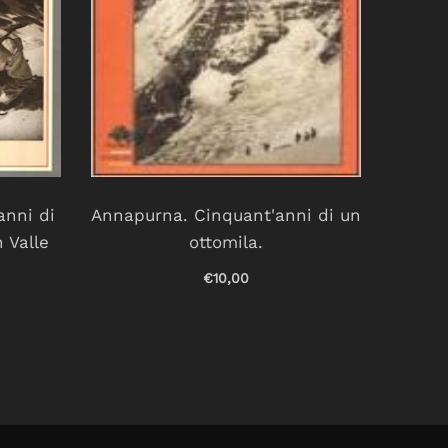
anni di
Annapurna. Cinquant'anni di un
Ann
n Valle
ottomila.
€10,00