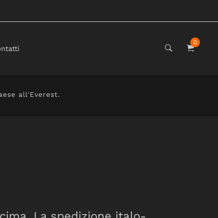
0
ntatti
ese all'Everest.
cima. La spedizione italo-