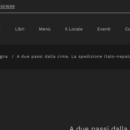
9501699
e
Libri
Menù
Il Locale
Eventi
Co
gna
A due passi dalla cima. La spedizione italo-nepala
A due passi dalla 