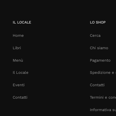
IL LOCALE
LO SHOP
Home
Cerca
Libri
Chi siamo
Menù
Pagamento
Il Locale
Spedizione e 
Eventi
Contatti
Contatti
Termini e cond
Informativa su