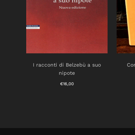
r un
I racconti di Belzebù a suo
Cor
nipote
€16,00