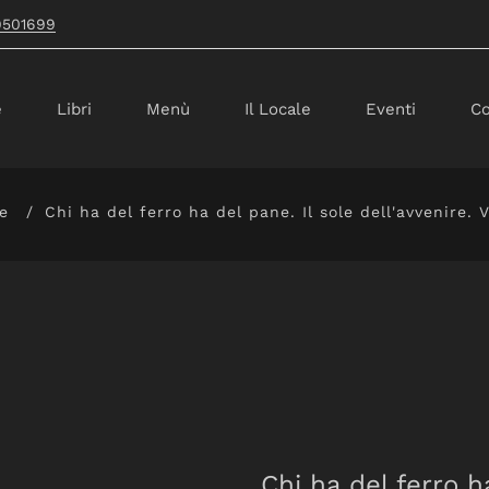
9501699
e
Libri
Menù
Il Locale
Eventi
Co
e
Chi ha del ferro ha del pane. Il sole dell'avvenire. Vo
Chi ha del ferro ha