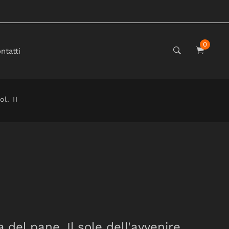
0
ntatti
l. II
 del pane. Il sole dell'avvenire.