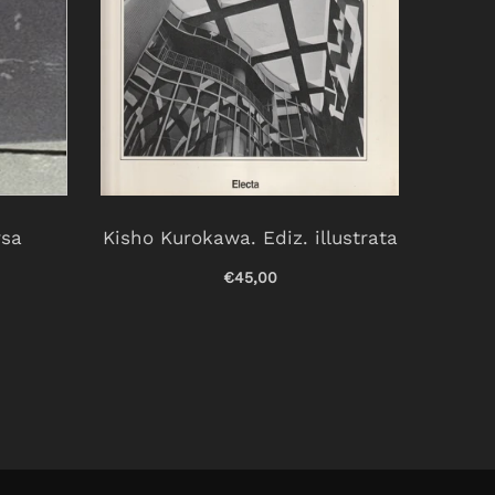
rsa
Kisho Kurokawa. Ediz. illustrata
Non
esse
€45,00