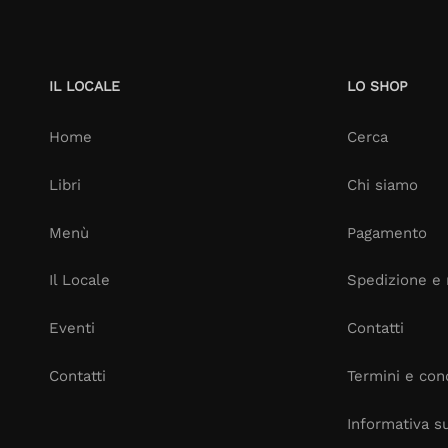
IL LOCALE
LO SHOP
Home
Cerca
Libri
Chi siamo
Menù
Pagamento
Il Locale
Spedizione e 
Eventi
Contatti
Contatti
Termini e cond
Informativa su