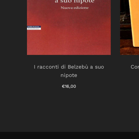
r un
I racconti di Belzebù a suo
Cor
nipote
€16,00