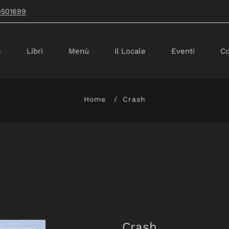
9501699
e
Libri
Menù
Il Locale
Eventi
Co
Home
Crash
Crash