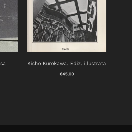
rsa
Kisho Kurokawa. Ediz. illustrata
Non
esse
€45,00