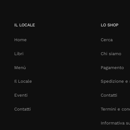
IL LOCALE
LO SHOP
Home
Cerca
Libri
Chi siamo
Menù
Pagamento
Il Locale
Spedizione e 
Eventi
Contatti
Contatti
Termini e cond
Informativa su