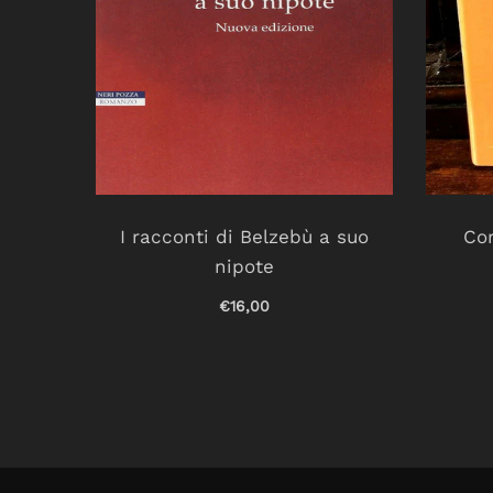
r un
I racconti di Belzebù a suo
Cor
nipote
€16,00