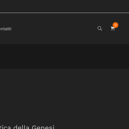
0
ntatti
itica della Genesi