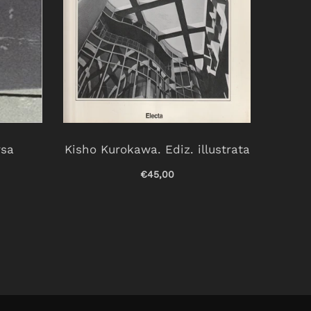
rsa
Kisho Kurokawa. Ediz. illustrata
Non
esse
€45,00