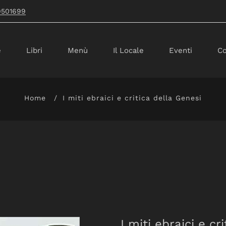
9501699
e
Libri
Menù
Il Locale
Eventi
Co
Home
I miti ebraici e critica della Genesi
I miti ebraici e cr