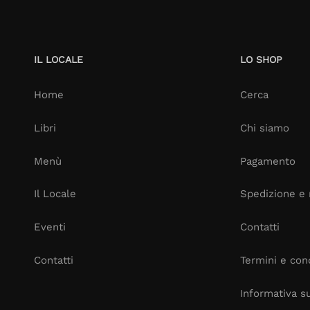
IL LOCALE
LO SHOP
Home
Cerca
Libri
Chi siamo
Menù
Pagamento
Il Locale
Spedizione e 
Eventi
Contatti
Contatti
Termini e cond
Informativa su