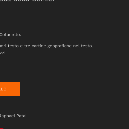
 Cofanetto.
ori testo e tre cartine geografiche nel testo.
zzi.
LLO
Raphael Patai