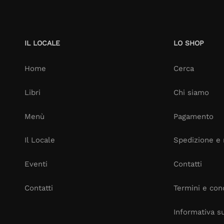
IL LOCALE
LO SHOP
Home
Cerca
Libri
Chi siamo
Menù
Pagamento
Il Locale
Spedizione e 
Eventi
Contatti
Contatti
Termini e cond
Informativa su