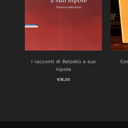
r un
I racconti di Belzebù a suo
Cor
nipote
€16,00