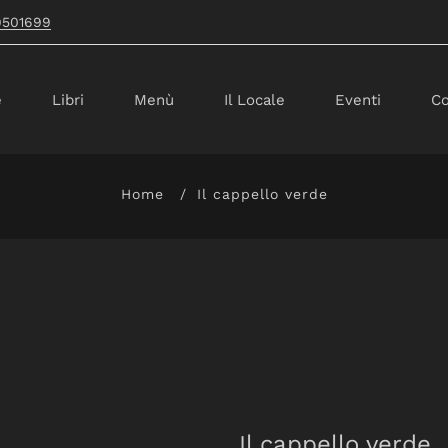
9501699
e
Libri
Menù
Il Locale
Eventi
Co
Home
Il cappello verde
Il cappello verde