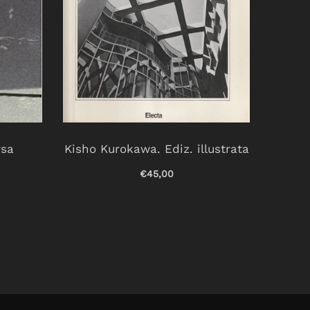
rsa
Kisho Kurokawa. Ediz. illustrata
Non
esse
€45,00