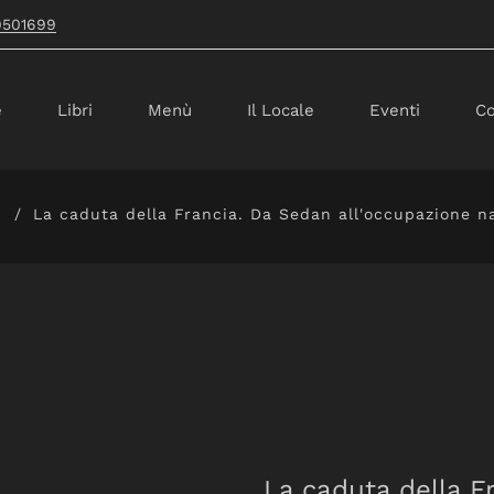
9501699
e
Libri
Menù
Il Locale
Eventi
Co
La caduta della Francia. Da Sedan all'occupazione na
La caduta della F