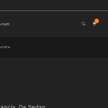
0
ntatti
zista.
rancia. Da Sedan