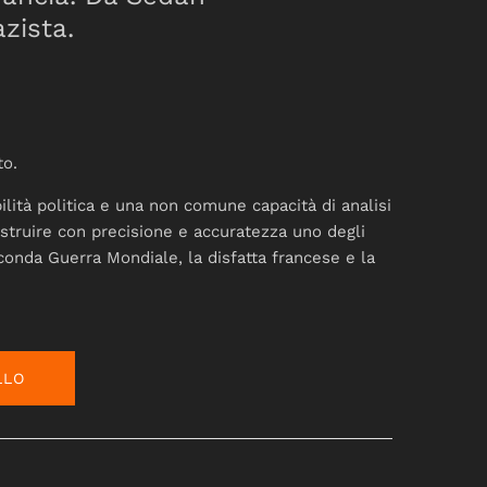
zista.
to.
ilità politica e una non comune capacità di analisi
costruire con precisione e accuratezza uno degli
onda Guerra Mondiale, la disfatta francese e la
LLO