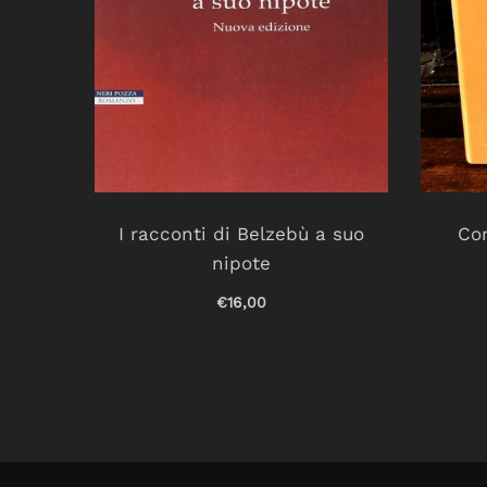
r un
I racconti di Belzebù a suo
Cor
nipote
€16,00