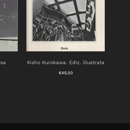
rsa
Kisho Kurokawa. Ediz. illustrata
Non
esse
€45,00