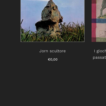
li di
Jorn scultore
I gioc
passat
€0,00