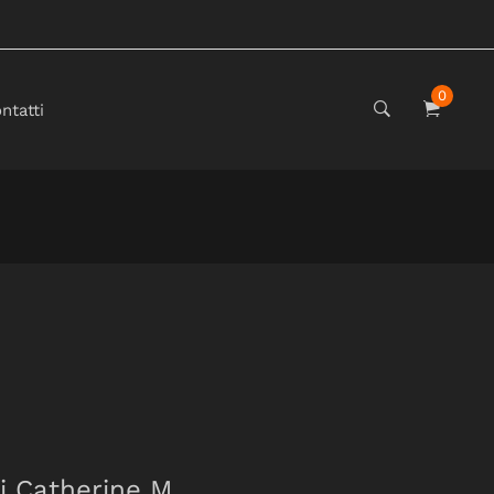
0
ntatti
di Catherine M.