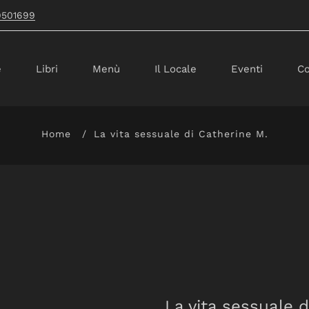
9501699
e
Libri
Menù
Il Locale
Eventi
Co
Home
La vita sessuale di Catherine M.
La vita sessuale 