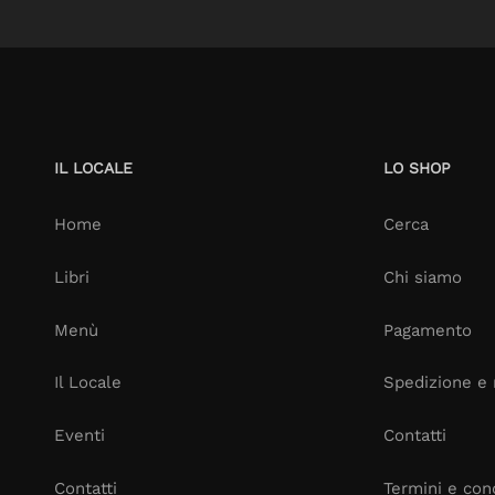
IL LOCALE
LO SHOP
Home
Cerca
Libri
Chi siamo
Menù
Pagamento
Il Locale
Spedizione e 
Eventi
Contatti
Contatti
Termini e cond