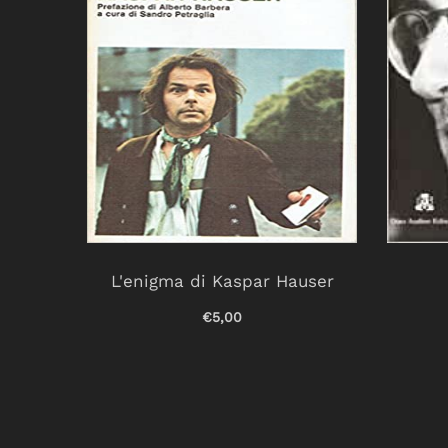
0 film
L'enigma di Kaspar Hauser
.
€5,00