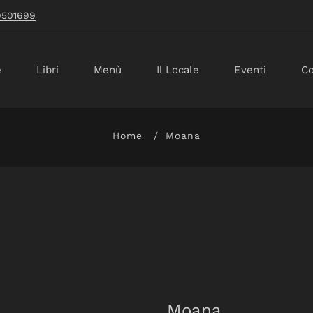
9501699
e
Libri
Menù
Il Locale
Eventi
Co
Home
Moana
Moana