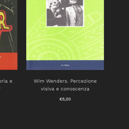
ria e
Wim Wenders. Percezione
Ch
r
visiva e conoscenza
€5,00