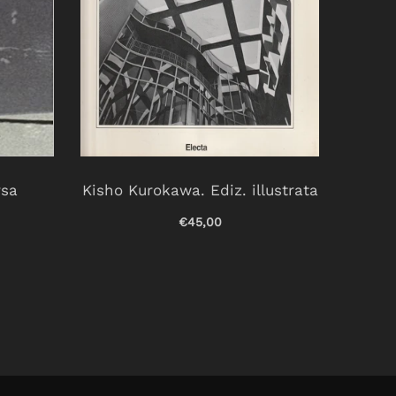
rsa
Kisho Kurokawa. Ediz. illustrata
Non
esse
€45,00