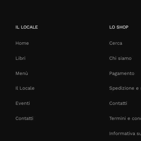
IL LOCALE
LO SHOP
Home
Cerca
Libri
Chi siamo
Menù
Pagamento
Il Locale
Spedizione e 
Eventi
Contatti
Contatti
Termini e cond
Informativa su