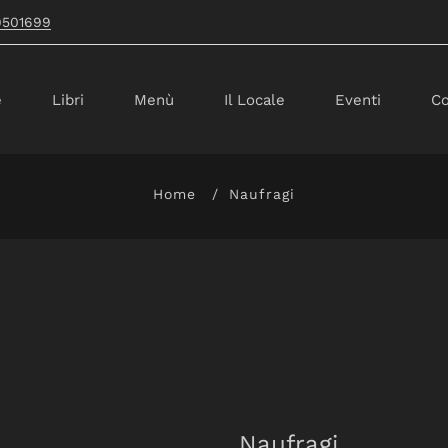
9501699
e
Libri
Menù
Il Locale
Eventi
Co
Home
Naufragi
Naufragi