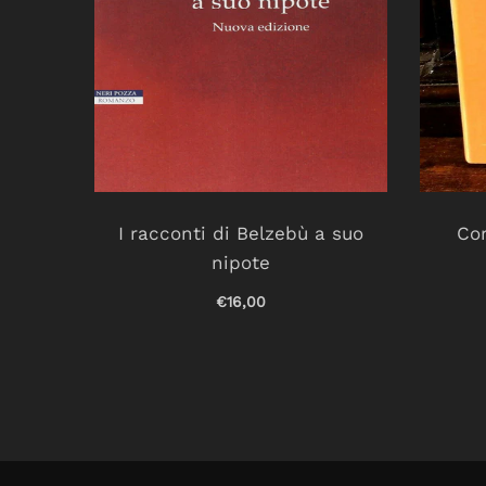
r un
I racconti di Belzebù a suo
Cor
nipote
€16,00