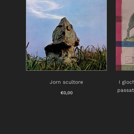
li di
Jorn scultore
I gioc
passat
€0,00