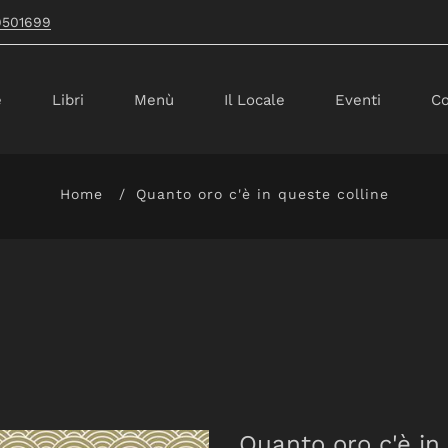
9501699
e
Libri
Menù
Il Locale
Eventi
Co
Home
Quanto oro c'è in queste colline
Quanto oro c'è in