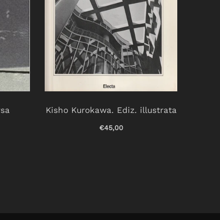
rsa
Kisho Kurokawa. Ediz. illustrata
Non
esse
€45,00