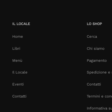
IL LOCALE
LO SHOP
Home
Cerca
Libri
Chi siamo
Menù
Pagamento
Il Locale
Spedizione e 
Eventi
Contatti
Contatti
Termini e cond
Informativa su