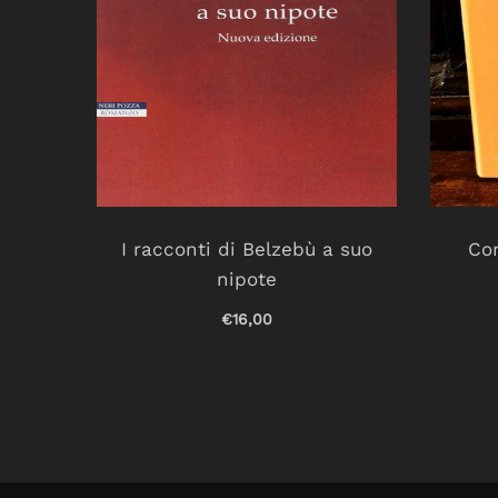
r un
I racconti di Belzebù a suo
Cor
nipote
€16,00