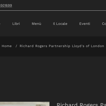
9501699
e
Libri
Menù
Il Locale
Eventi
Co
Home
Richard Rogers Partnership Lloyd's of London
Richard Rogers Pa