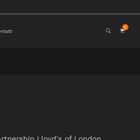
0
ntatti
rtnership Lloyd's of London