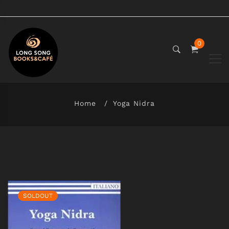
0
Home
Yoga Nidra
SOLDOUT