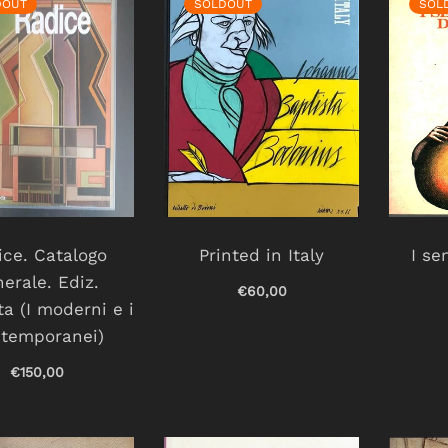
DOUT
SOLDOUT
SOL
ice. Catalogo
Printed in Italy
I se
erale. Ediz.
€60,00
ata (I moderni e i
temporanei)
€150,00