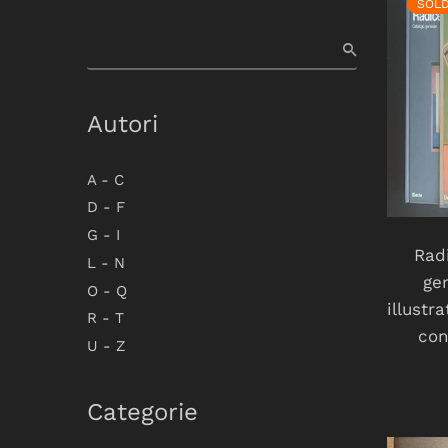
SOL
Autori
A - C
D - F
G - I
Rad
L - N
gen
O - Q
illustr
R - T
con
U - Z
Categorie