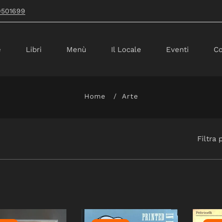
9501699
e
Libri
Menù
Il Locale
Eventi
Co
Home
Arte
Filtra 