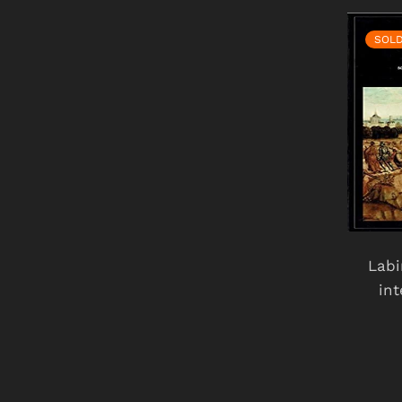
SOL
Labi
int