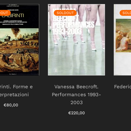
DOUT
SOLDOUT
SOL
rinti. Forme e
Vanessa Beecroft.
Federic
erpretazioni
Performances 1993-
2003
€80,00
€220,00