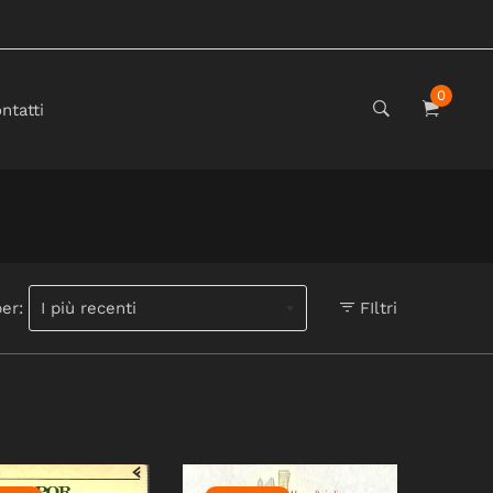
0
ntatti
per:
FIltri