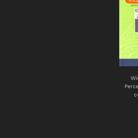
SOL
Wi
Perce
c