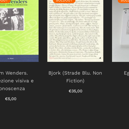
DOUT
SOLDOUT
SOL
m Wenders.
Bjork (Strade Blu. Non
Eg
zione visiva e
Fiction)
onoscenza
€35,00
€5,00