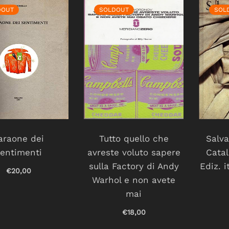
DOUT
SOLDOUT
SOL
araone dei
Tutto quello che
Salva
sentimenti
avreste voluto sapere
Catal
sulla Factory di Andy
Ediz. i
€20,00
Warhol e non avete
mai
€18,00