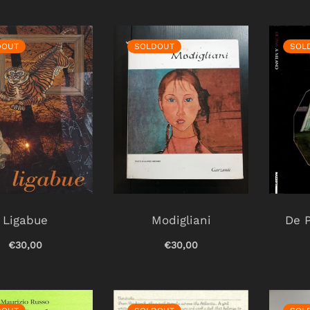
DOUT
SOLDOUT
SOL
Ligabue
Modigliani
De P
€30,00
€30,00