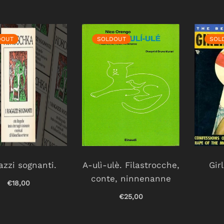
DOUT
SOLDOUT
SOL
gazzi sognanti.
A-ulì-ulè. Filastrocche,
Gir
conte, ninnenanne
€18,00
€25,00